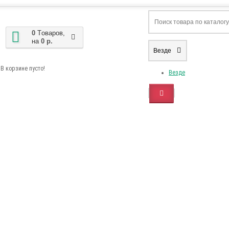
0
Tоваров,
на
0 р.
Везде
В корзине пусто!
Везде