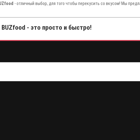
BUZfood
- отличный выбор, для того чтобы перекусить со вкусом! Мы предл
BUZfood - это просто и быстро!