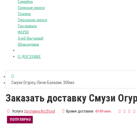
Синнабон
Татарские пироги
Теремок
Тирольские пироги
Три правила
ФАРШ
Хлеб Насущный
Шоколадница
О ДОСТАВКЕ
Смузи Огурец-Личи-Базилик 300мл
Заказать доставку Смузи Огу
Услуга
Доставка BUZfood
Время доставки:
45-89 мин.
ПОПУЛЯРНО