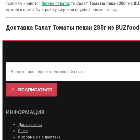
Если Вам нравятся
Легкие салаты
, то
Салат Томаты пекан 280г из BU
лучшей и самой быстрой курьерской службой вашего города.
Доставка Салат Томаты пекан 280г из BUZfood 
ПОДПИСАТЬСЯ
ИНФОРМАЦИЯ
Для парсинга
О нас
Информация о доставке