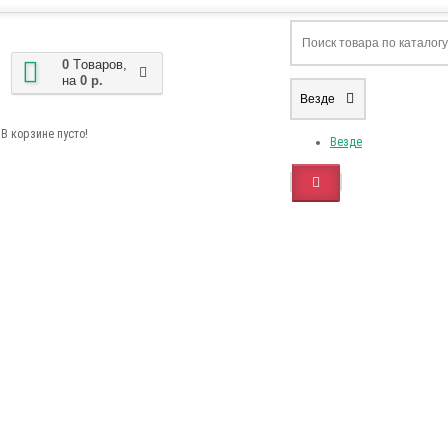
0
Tоваров,
на
0 р.
Везде
В корзине пусто!
Везде