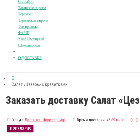
Синнабон
Татарские пироги
Теремок
Тирольские пироги
Три правила
ФАРШ
Хлеб Насущный
Шоколадница
О ДОСТАВКЕ
Салат «Цезарь» с креветками
Заказать доставку Салат «Це
Услуга
Доставка Шоколадница
Время доставки:
45-89 мин.
ПОПУЛЯРНО