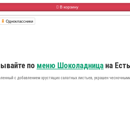
В корзину
Одноклассники
зывайте по
меню Шоколадница
на Ест
вленный с добавлением хрустящих салатных листьев, украшен чесночными 