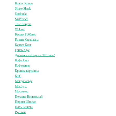
Krispy Kreme
Shake Shack
Starbucks
SUBWAY
True Burgers
Wokker
Баскин Роббинс
Братья Караваевы
Бургер Кинг
Гриль Хаус
Доставка из Пироги "Штолле"
Кофе Хауз
Кофемания
Крошка картошка
КФС
Макдональдс
Мосбург
Мосдонер
Пекарня Волконский
Пироги Штолле
Поль Бейкери
Руспыш