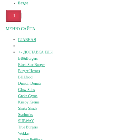
Везде
МЕНЮ САЙТА
ГЛАВНАЯ
+
-
ДОСТАВКА ЕДЫ
BB&Burgers
Black Star Burger
Burger Heroes
BUZfood
Dunkin Donuts
Glow Subs
Greka Gyros
Krispy Kreme
Shake Shack
Starbucks
SUBWAY
True Burgers
Wokker
Баскин Роббинс