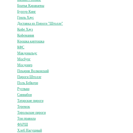
Братья Караваевы
Бургер Кинг
Гриль Хаус
Доставка из Пироги "Штолле"
Кофе Хауз
Кофемания
Крошка картошка
КФС
Макдональдс
Мосбург
Мосдонер
Пекарня Волконский
Пироги Штолле
Поль Бейкери
Руспыш
Синнабон
Татарские пироги
Теремок
Тирольские пироги
Три правила
ФАРШ
Хлеб Насущный