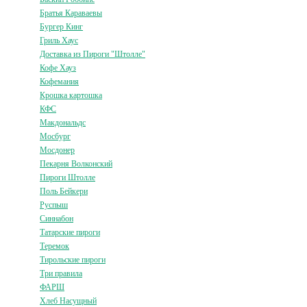
Братья Караваевы
Бургер Кинг
Гриль Хаус
Доставка из Пироги "Штолле"
Кофе Хауз
Кофемания
Крошка картошка
КФС
Макдональдс
Мосбург
Мосдонер
Пекарня Волконский
Пироги Штолле
Поль Бейкери
Руспыш
Синнабон
Татарские пироги
Теремок
Тирольские пироги
Три правила
ФАРШ
Хлеб Насущный