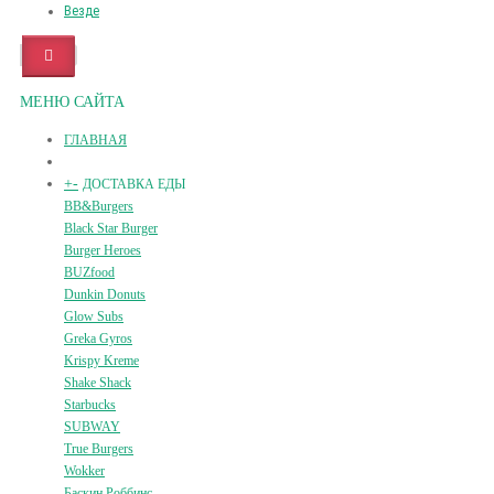
Везде
МЕНЮ САЙТА
ГЛАВНАЯ
+
-
ДОСТАВКА ЕДЫ
BB&Burgers
Black Star Burger
Burger Heroes
BUZfood
Dunkin Donuts
Glow Subs
Greka Gyros
Krispy Kreme
Shake Shack
Starbucks
SUBWAY
True Burgers
Wokker
Баскин Роббинс