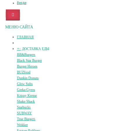
Везде
МЕНЮ САЙТА
ГЛАВНАЯ
+
-
ДОСТАВКА ЕДЫ
BB&Burgers
Black Star Burger
Burger Heroes
BUZfood
Dunkin Donuts
Glow Subs
Greka Gyros
Krispy Kreme
Shake Shack
Starbucks
SUBWAY
True Burgers
Wokker
Баскин Роббинс