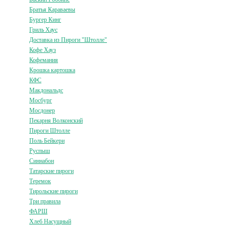
Братья Караваевы
Бургер Кинг
Гриль Хаус
Доставка из Пироги "Штолле"
Кофе Хауз
Кофемания
Крошка картошка
КФС
Макдональдс
Мосбург
Мосдонер
Пекарня Волконский
Пироги Штолле
Поль Бейкери
Руспыш
Синнабон
Татарские пироги
Теремок
Тирольские пироги
Три правила
ФАРШ
Хлеб Насущный