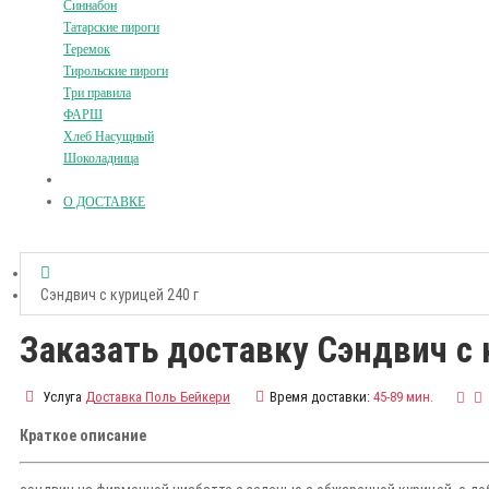
Синнабон
Татарские пироги
Теремок
Тирольские пироги
Три правила
ФАРШ
Хлеб Насущный
Шоколадница
О ДОСТАВКЕ
Сэндвич с курицей 240 г
Заказать доставку Сэндвич с 
Услуга
Доставка Поль Бейкери
Время доставки:
45-89 мин.
Краткое описание