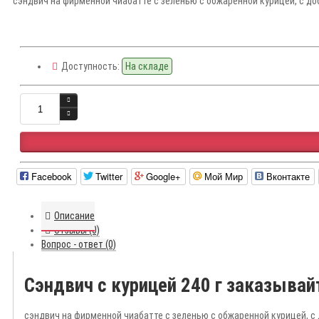
сэндвич на фирменной чиабатте с зеленью с обжаренной курицей, с доб
Доступность:
На складе
Facebook
Twitter
Google+
Мой Мир
Вконтакте
Описание
Отзывы (0)
Вопрос - ответ (0)
Сэндвич с курицей 240 г заказывай
сэндвич на фирменной чиабатте с зеленью с обжаренной курицей, с 