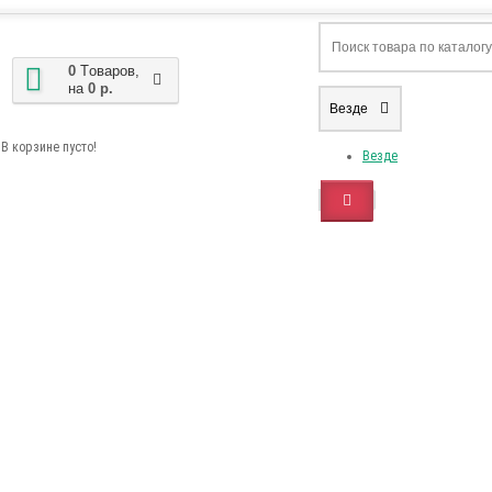
0
Tоваров,
на
0 р.
Везде
В корзине пусто!
Везде