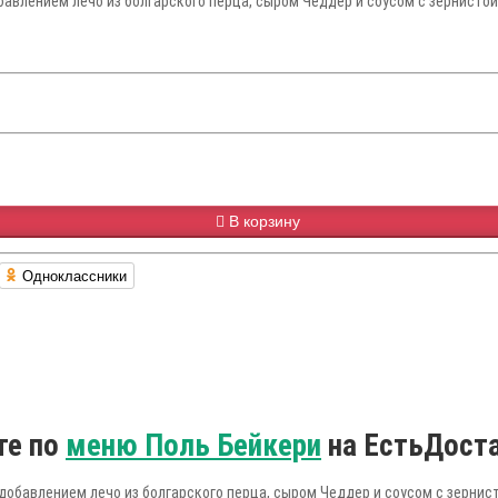
авлением лечо из болгарского перца, сыром Чеддер и соусом с зернистой 
В корзину
Одноклассники
те по
меню Поль Бейкери
на ЕстьДоста
добавлением лечо из болгарского перца, сыром Чеддер и соусом с зернис