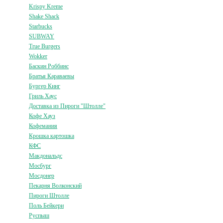
Krispy Kreme
Shake Shack
Starbucks
SUBWAY
True Burgers
Wokker
Баскин Роббинс
Братья Караваевы
Бургер Кинг
Гриль Хаус
Доставка из Пироги "Штолле"
Кофе Хауз
Кофемания
Крошка картошка
КФС
Макдональдс
Мосбург
Мосдонер
Пекарня Волконский
Пироги Штолле
Поль Бейкери
Руспыш