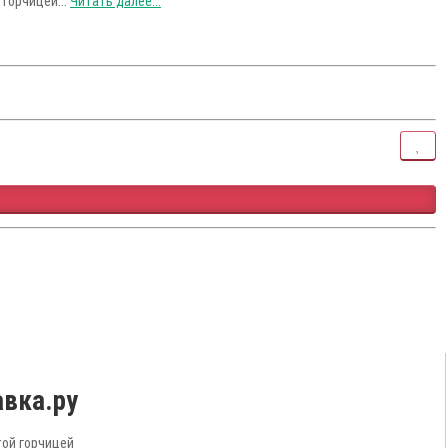
горчицей...
Читать далее...
вка.ру
той горчицей