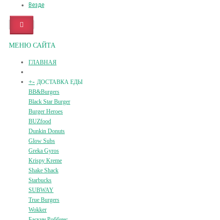
Везде
МЕНЮ САЙТА
ГЛАВНАЯ
+
-
ДОСТАВКА ЕДЫ
BB&Burgers
Black Star Burger
Burger Heroes
BUZfood
Dunkin Donuts
Glow Subs
Greka Gyros
Krispy Kreme
Shake Shack
Starbucks
SUBWAY
True Burgers
Wokker
Баскин Роббинс