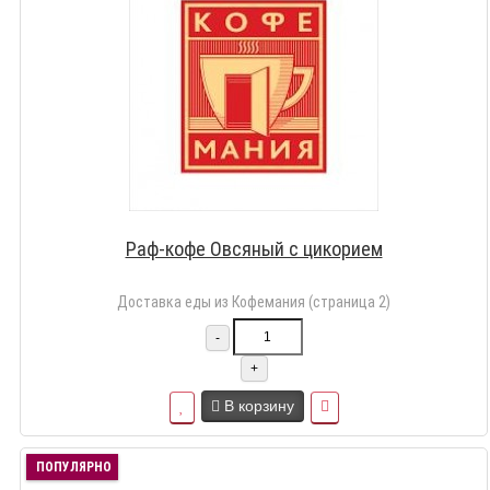
Раф-кофе Овсяный с цикорием
Доставка еды из Кофемания (страница 2)
-
+
В корзину
ПОПУЛЯРНО