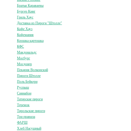
Братья Караваевы
Бургер Кинг
Гриль Хаус
Доставка из Пироги "Штолле"
Кофе Хауз
Кофемания
Крошка картошка
КФС
Макдональдс
Мосбург
Мосдонер
Пекарня Волконский
Пироги Штолле
Поль Бейкери
Руспыш
Синнабон
Татарские пироги
Теремок
Тирольские пироги
Три правила
ФАРШ
Хлеб Насущный