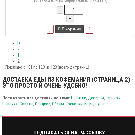
Доставка еды из Кофемания (страница 2)
-
+
В корзину
|<
<
1
2
Показано с 101 по 123 из 123 (всего 2 страниц)
ДОСТАВКА ЕДЫ ИЗ КОФЕМАНИЯ (СТРАНИЦА 2) -
ЭТО ПРОСТО И ОЧЕНЬ УДОБНО!
Посмотреть все доставки по теме:
Напитки
,
Десерты
,
Гарниры
,
Выпечка
,
Салаты
,
Сладкое
,
Обеды
,
Креветки
,
Кофе
,
Супы
ПОДПИСАТЬСЯ НА РАССЫЛКУ