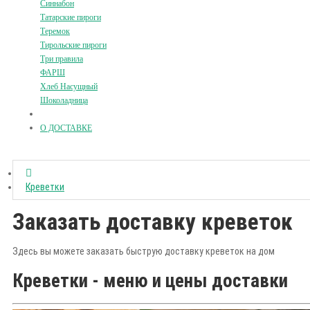
Синнабон
Татарские пироги
Теремок
Тирольские пироги
Три правила
ФАРШ
Хлеб Насущный
Шоколадница
О ДОСТАВКЕ
Креветки
Заказать доставку креветок
Здесь вы можете заказать быструю доставку креветок на дом
Креветки - меню и цены доставки