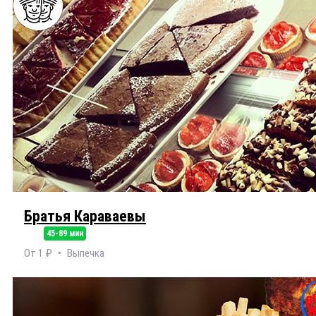
Братья Караваевы
45-89 мин
От 1 ₽
Выпечка