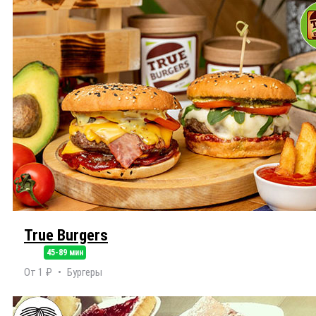
True Burgers
45-89 мин
От 1 ₽
Бургеры