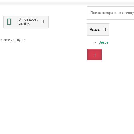
0
Tоваров,
на
0 р.
Везде
В корзине пусто!
Везде