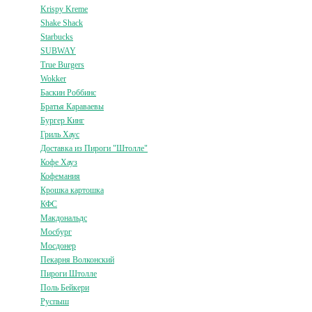
Krispy Kreme
Shake Shack
Starbucks
SUBWAY
True Burgers
Wokker
Баскин Роббинс
Братья Караваевы
Бургер Кинг
Гриль Хаус
Доставка из Пироги "Штолле"
Кофе Хауз
Кофемания
Крошка картошка
КФС
Макдональдс
Мосбург
Мосдонер
Пекарня Волконский
Пироги Штолле
Поль Бейкери
Руспыш