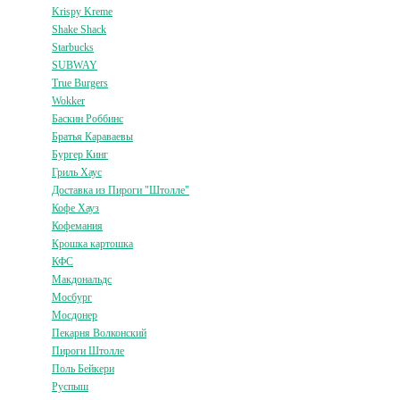
Krispy Kreme
Shake Shack
Starbucks
SUBWAY
True Burgers
Wokker
Баскин Роббинс
Братья Караваевы
Бургер Кинг
Гриль Хаус
Доставка из Пироги "Штолле"
Кофе Хауз
Кофемания
Крошка картошка
КФС
Макдональдс
Мосбург
Мосдонер
Пекарня Волконский
Пироги Штолле
Поль Бейкери
Руспыш