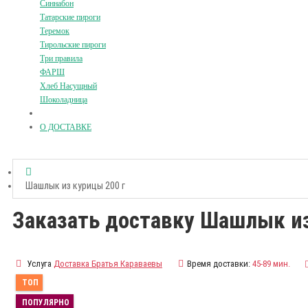
Синнабон
Татарские пироги
Теремок
Тирольские пироги
Три правила
ФАРШ
Хлеб Насущный
Шоколадница
О ДОСТАВКЕ
Шашлык из курицы 200 г
Заказать доставку Шашлык из
Услуга
Доставка Братья Караваевы
Время доставки:
45-89 мин.
ТОП
ПОПУЛЯРНО