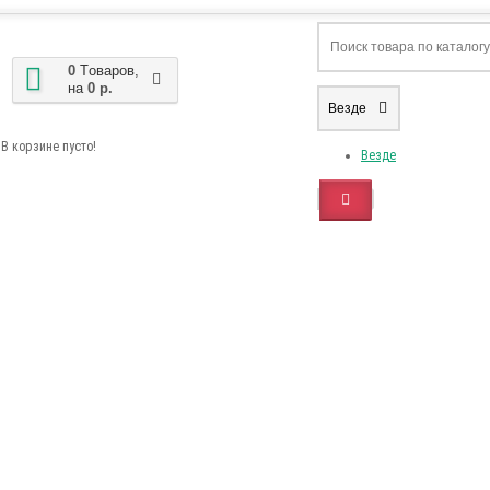
0
Tоваров,
на
0 р.
Везде
В корзине пусто!
Везде