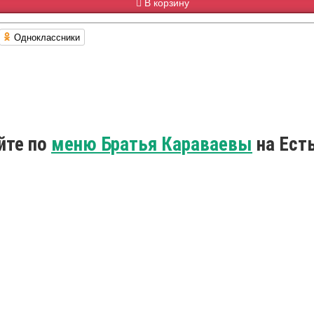
В корзину
Одноклассники
йте по
меню Братья Караваевы
на Ест