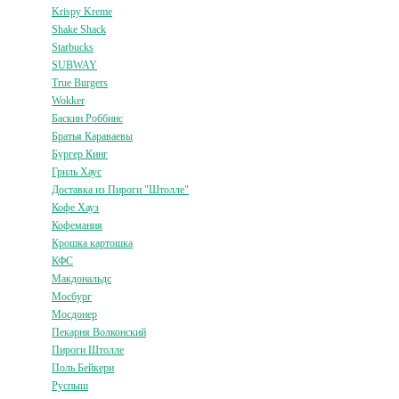
Krispy Kreme
Shake Shack
Starbucks
SUBWAY
True Burgers
Wokker
Баскин Роббинс
Братья Караваевы
Бургер Кинг
Гриль Хаус
Доставка из Пироги "Штолле"
Кофе Хауз
Кофемания
Крошка картошка
КФС
Макдональдс
Мосбург
Мосдонер
Пекарня Волконский
Пироги Штолле
Поль Бейкери
Руспыш