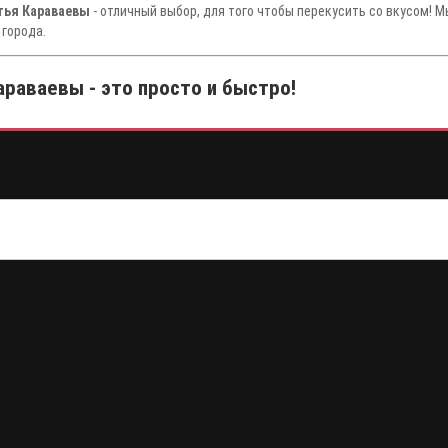
атья Караваевы
- отличный выбор, для того чтобы перекусить со вкусом! 
 города.
араваевы - это просто и быстро!