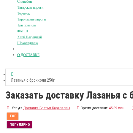
Синнабон
Татарские пироги
Теремок
Тирольские пироги
Три правила
ФАРШ
Хлеб Насущный
Шоколадница
О ДОСТАВКЕ
Лазанья с брокколи 250г
Заказать доставку Лазанья с 
Услуга
Доставка Братья Караваевы
Время доставки:
45-89 мин.
ТОП
ПОПУЛЯРНО