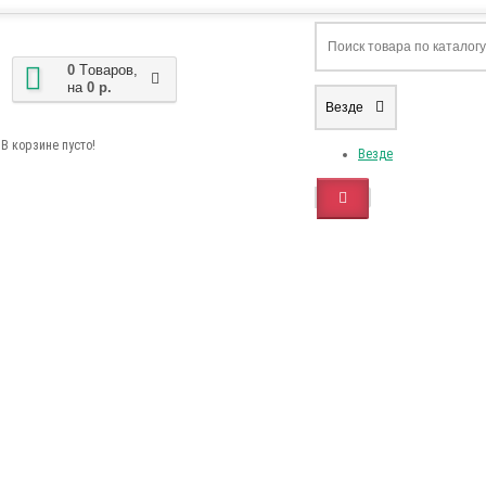
0
Tоваров,
на
0 р.
Везде
В корзине пусто!
Везде