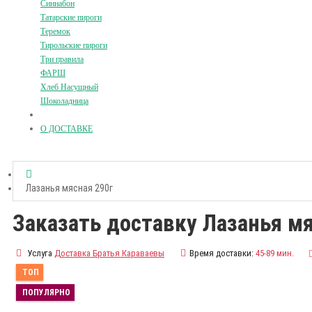
Синнабон
Татарские пироги
Теремок
Тирольские пироги
Три правила
ФАРШ
Хлеб Насущный
Шоколадница
О ДОСТАВКЕ
Лазанья мясная 290г
Заказать доставку Лазанья мя
Услуга
Доставка Братья Караваевы
Время доставки:
45-89 мин.
ТОП
ПОПУЛЯРНО