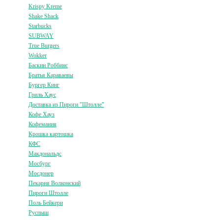
Krispy Kreme
Shake Shack
Starbucks
SUBWAY
True Burgers
Wokker
Баскин Роббинс
Братья Караваевы
Бургер Кинг
Гриль Хаус
Доставка из Пироги "Штолле"
Кофе Хауз
Кофемания
Крошка картошка
КФС
Макдональдс
Мосбург
Мосдонер
Пекарня Волконский
Пироги Штолле
Поль Бейкери
Руспыш