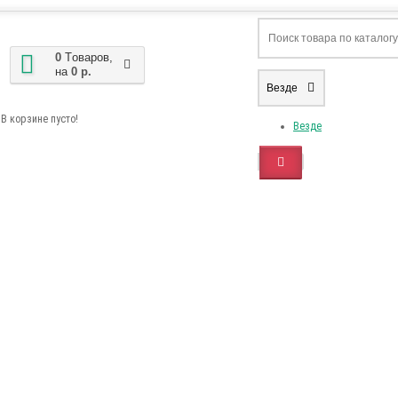
0
Tоваров,
на
0 р.
Везде
В корзине пусто!
Везде