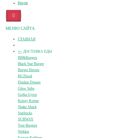
Везде
МЕНЮ САЙТА
ГЛАВНАЯ
+
-
ДОСТАВКА ЕДЫ
BB&Burgers
Black Star Burger
Burger Heroes
BUZfood
Dunkin Donuts
Glow Subs
Greka Gyros
Krispy Kreme
Shake Shack
Starbucks
SUBWAY
True Burgers
Wokker
Баскин Роббинс