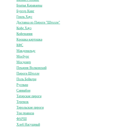
Братья Караваевы
Бургер Кинг
Гриль Хаус
Доставка из Пироги "Штолле"
Кофе Хауз
Кофемания
Крошка картошка
КФС
Макдональдс
Мосбург
Мосдонер
Пекарня Волконский
Пироги Штолле
Поль Бейкери
Руспыш
Синнабон
Татарские пироги
Теремок
Тирольские пироги
Три правила
ФАРШ
Хлеб Насущный