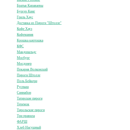
Братья Караваевы
Бургер Кинг
Гриль Хаус
Доставка из Пироги "Штолле"
Кофе Хауз
Кофемания
Крошка картошка
КФС
Макдональдс
Мосбург
Мосдонер
Пекарня Волконский
Пироги Штолле
Поль Бейкери
Руспыш
Синнабон
Татарские пироги
Теремок
Тирольские пироги
Три правила
ФАРШ
Хлеб Насущный