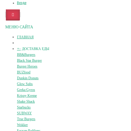
Везде
МЕНЮ САЙТА
ГЛАВНАЯ
+
-
ДОСТАВКА ЕДЫ
BB&Burgers
Black Star Burger
Burger Heroes
BUZfood
Dunkin Donuts
Glow Subs
Greka Gyros
Krispy Kreme
Shake Shack
Starbucks
SUBWAY
True Burgers
Wokker
Баскин Роббинс