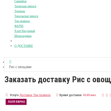
Синнабон
Татарские пироги
Теремок
Тирольские пироги
Три правила
ФАРШ
Хлеб Насущный
Шоколадница
О ДОСТАВКЕ
Рис с овощами
Заказать доставку Рис с ово
Услуга
Доставка Три правила
Время доставки:
45-89 мин.
ПОПУЛЯРНО