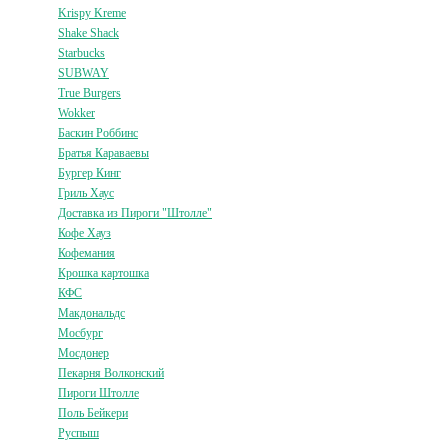
Krispy Kreme
Shake Shack
Starbucks
SUBWAY
True Burgers
Wokker
Баскин Роббинс
Братья Караваевы
Бургер Кинг
Гриль Хаус
Доставка из Пироги "Штолле"
Кофе Хауз
Кофемания
Крошка картошка
КФС
Макдональдс
Мосбург
Мосдонер
Пекарня Волконский
Пироги Штолле
Поль Бейкери
Руспыш