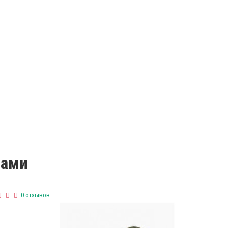
щами
0 отзывов