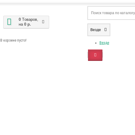
0
Tоваров,
на
0 р.
Везде
В корзине пусто!
Везде