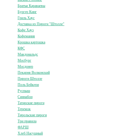
Братья Караваевы
Бургер Кинг
Гриль Хаус
Доставка из Пироги "Штолле"
Кофе Хауз
Кофемания
Крошка картошка
КФС
Макдональдс
Мосбург
Мосдонер
Пекарня Волконский
Пироги Штолле
Поль Бейкери
Руспыш
Синнабон
Татарские пироги
Теремок
Тирольские пироги
Три правила
ФАРШ
Хлеб Насущный