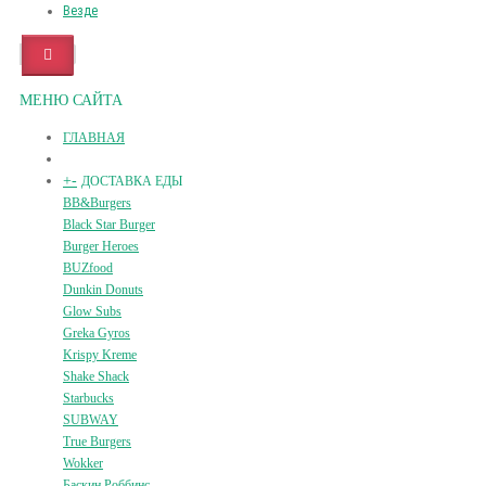
Везде
МЕНЮ САЙТА
ГЛАВНАЯ
+
-
ДОСТАВКА ЕДЫ
BB&Burgers
Black Star Burger
Burger Heroes
BUZfood
Dunkin Donuts
Glow Subs
Greka Gyros
Krispy Kreme
Shake Shack
Starbucks
SUBWAY
True Burgers
Wokker
Баскин Роббинс