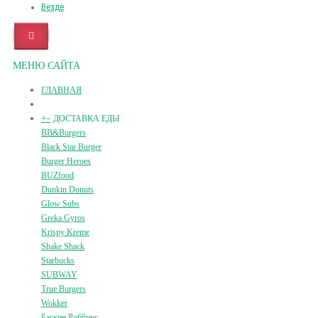
Везде
МЕНЮ САЙТА
ГЛАВНАЯ
+
-
ДОСТАВКА ЕДЫ
BB&Burgers
Black Star Burger
Burger Heroes
BUZfood
Dunkin Donuts
Glow Subs
Greka Gyros
Krispy Kreme
Shake Shack
Starbucks
SUBWAY
True Burgers
Wokker
Баскин Роббинс