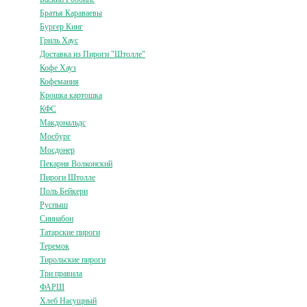
Братья Караваевы
Бургер Кинг
Гриль Хаус
Доставка из Пироги "Штолле"
Кофе Хауз
Кофемания
Крошка картошка
КФС
Макдональдс
Мосбург
Мосдонер
Пекарня Волконский
Пироги Штолле
Поль Бейкери
Руспыш
Синнабон
Татарские пироги
Теремок
Тирольские пироги
Три правила
ФАРШ
Хлеб Насущный