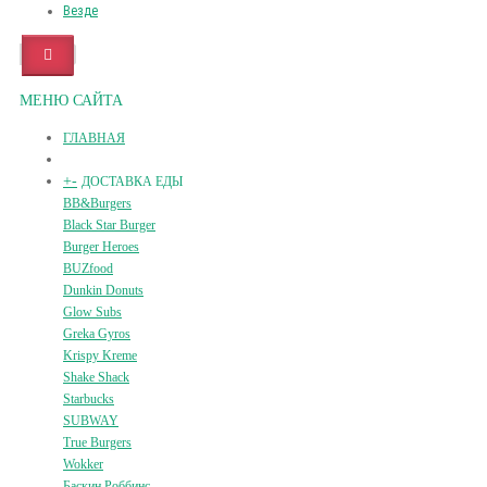
Везде
МЕНЮ САЙТА
ГЛАВНАЯ
+
-
ДОСТАВКА ЕДЫ
BB&Burgers
Black Star Burger
Burger Heroes
BUZfood
Dunkin Donuts
Glow Subs
Greka Gyros
Krispy Kreme
Shake Shack
Starbucks
SUBWAY
True Burgers
Wokker
Баскин Роббинс