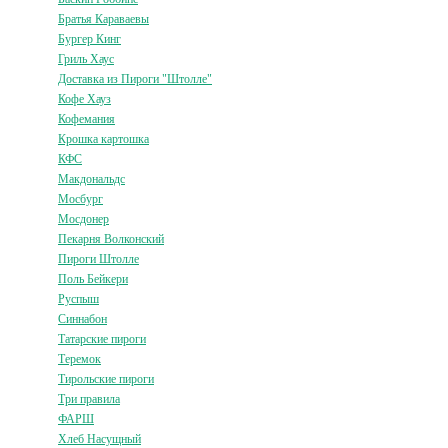
Братья Караваевы
Бургер Кинг
Гриль Хаус
Доставка из Пироги "Штолле"
Кофе Хауз
Кофемания
Крошка картошка
КФС
Макдональдс
Мосбург
Мосдонер
Пекарня Волконский
Пироги Штолле
Поль Бейкери
Руспыш
Синнабон
Татарские пироги
Теремок
Тирольские пироги
Три правила
ФАРШ
Хлеб Насущный