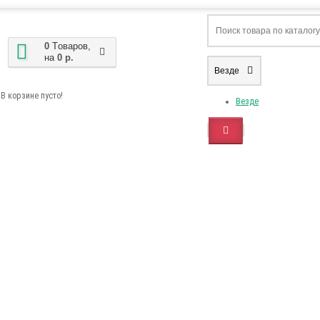
0
Tоваров,
на
0 р.
Везде
В корзине пусто!
Везде