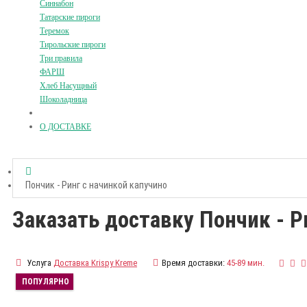
Синнабон
Татарские пироги
Теремок
Тирольские пироги
Три правила
ФАРШ
Хлеб Насущный
Шоколадница
О ДОСТАВКЕ
Пончик - Ринг с начинкой капучино
Заказать доставку Пончик - Р
Услуга
Доставка Krispy Kreme
Время доставки:
45-89 мин.
ПОПУЛЯРНО