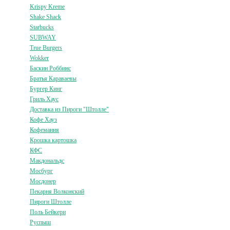
Krispy Kreme
Shake Shack
Starbucks
SUBWAY
True Burgers
Wokker
Баскин Роббинс
Братья Караваевы
Бургер Кинг
Гриль Хаус
Доставка из Пироги "Штолле"
Кофе Хауз
Кофемания
Крошка картошка
КФС
Макдональдс
Мосбург
Мосдонер
Пекарня Волконский
Пироги Штолле
Поль Бейкери
Руспыш