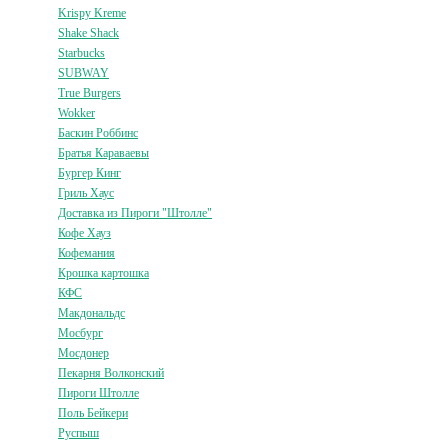
Krispy Kreme
Shake Shack
Starbucks
SUBWAY
True Burgers
Wokker
Баскин Роббинс
Братья Караваевы
Бургер Кинг
Гриль Хаус
Доставка из Пироги "Штолле"
Кофе Хауз
Кофемания
Крошка картошка
КФС
Макдональдс
Мосбург
Мосдонер
Пекарня Волконский
Пироги Штолле
Поль Бейкери
Руспыш