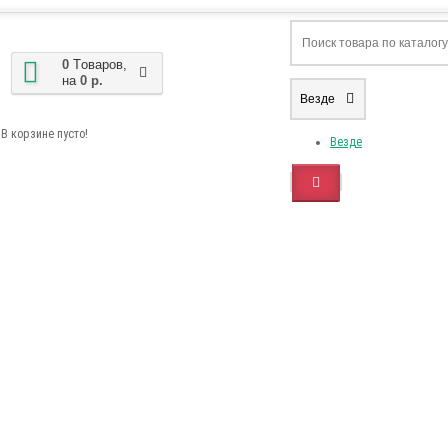
0
Tоваров,
на
0 р.
Везде
В корзине пусто!
Везде