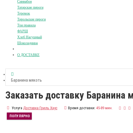
Синнабон
Татарские пироги
Теремок
Тирольские пироги
Три правила
ФАРШ
Хлеб Насущный
Шоколадница
О ДОСТАВКЕ
Баранина мякоть
Заказать доставку Баранина 
Услуга
Доставка Гриль Хаус
Время доставки:
45-89 мин.
ПОПУЛЯРНО