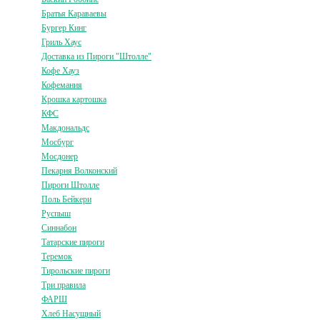
Братья Караваевы
Бургер Кинг
Гриль Хаус
Доставка из Пироги "Штолле"
Кофе Хауз
Кофемания
Крошка картошка
КФС
Макдональдс
Мосбург
Мосдонер
Пекарня Волконский
Пироги Штолле
Поль Бейкери
Руспыш
Синнабон
Татарские пироги
Теремок
Тирольские пироги
Три правила
ФАРШ
Хлеб Насущный