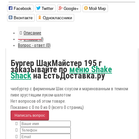
Facebook
Twitter
Google+
Мой Мир
Вконтакте
Одноклассники
Описание
Отзывы (0)
Вопрос - ответ (0)
Бургер ШакМайстер 195 г
заказывайте по
меню Shake
Shack
на ЕстьДоставка.ру
чизбургер с фирменным Шак-соусом и маринованным в темном
пиве хрустящим луком-шалотом
Нет вопросов об этом товаре.
Показано с 0 по 0 из 0 (всего 0 страниц)
Написать вопрос