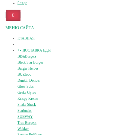
Везде
МЕНЮ САЙТА
ГЛАВНАЯ
+
-
ДОСТАВКА ЕДЫ
BB&Burgers
Black Star Burger
Burger Heroes
BUZfood
Dunkin Donuts
Glow Subs
Greka Gyros
Krispy Kreme
Shake Shack
Starbucks
SUBWAY
True Burgers
Wokker
Баскин Роббинс