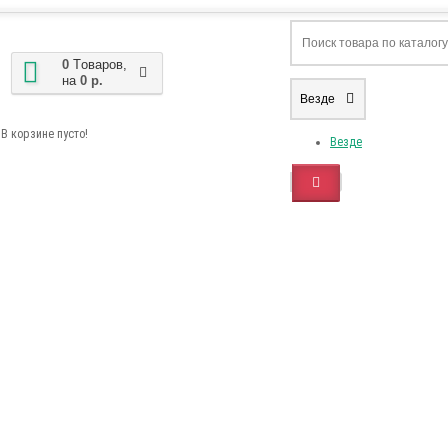
0
Tоваров,
на
0 р.
Везде
В корзине пусто!
Везде