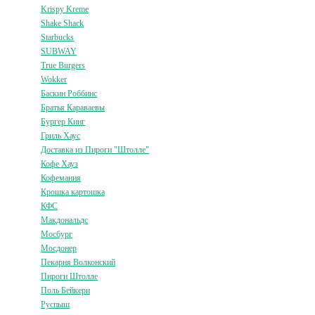
Krispy Kreme
Shake Shack
Starbucks
SUBWAY
True Burgers
Wokker
Баскин Роббинс
Братья Караваевы
Бургер Кинг
Гриль Хаус
Доставка из Пироги "Штолле"
Кофе Хауз
Кофемания
Крошка картошка
КФС
Макдональдс
Мосбург
Мосдонер
Пекарня Волконский
Пироги Штолле
Поль Бейкери
Руспыш