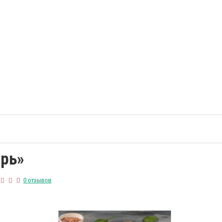
арь»
0 отзывов