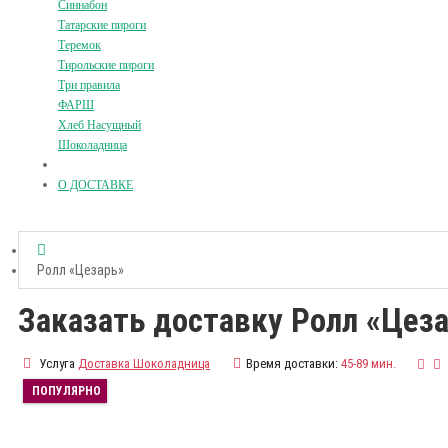
Синнабон
Татарские пироги
Теремок
Тирольские пироги
Три правила
ФАРШ
Хлеб Насущный
Шоколадница
О ДОСТАВКЕ
Ролл «Цезарь»
Заказать доставку Ролл «Цез
Услуга
Доставка Шоколадница
Время доставки:
45-89 мин.
ПОПУЛЯРНО