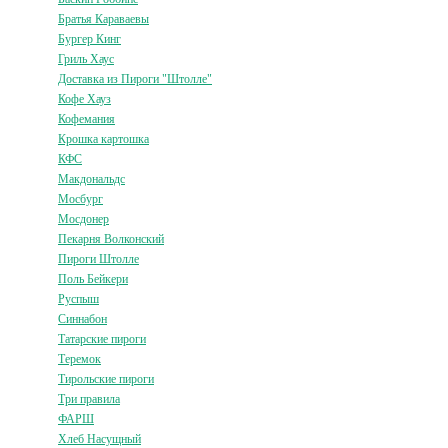
Братья Караваевы
Бургер Кинг
Гриль Хаус
Доставка из Пироги "Штолле"
Кофе Хауз
Кофемания
Крошка картошка
КФС
Макдональдс
Мосбург
Мосдонер
Пекарня Волконский
Пироги Штолле
Поль Бейкери
Руспыш
Синнабон
Татарские пироги
Теремок
Тирольские пироги
Три правила
ФАРШ
Хлеб Насущный