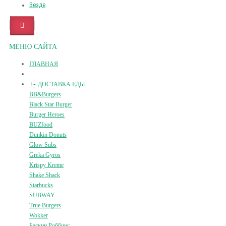
Везде
МЕНЮ САЙТА
ГЛАВНАЯ
+
-
ДОСТАВКА ЕДЫ
BB&Burgers
Black Star Burger
Burger Heroes
BUZfood
Dunkin Donuts
Glow Subs
Greka Gyros
Krispy Kreme
Shake Shack
Starbucks
SUBWAY
True Burgers
Wokker
Баскин Роббинс