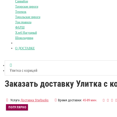
Синнабон
Татарские пироги
Теремок
Тирольские пироги
Три правила
ФАРШ
Хлеб Насущный
Шоколадница
О ДОСТАВКЕ
Улитка с корицей
Заказать доставку Улитка с к
Услуга
Доставка Starbucks
Время доставки:
45-89 мин.
ПОПУЛЯРНО