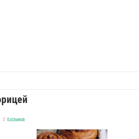
орицей
0 отзывов