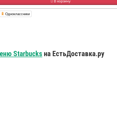
В корзину
Одноклассники
еню Starbucks
на ЕстьДоставка.ру