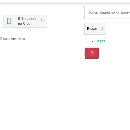
0
Tоваров,
на
0 р.
Везде
В корзине пусто!
Везде