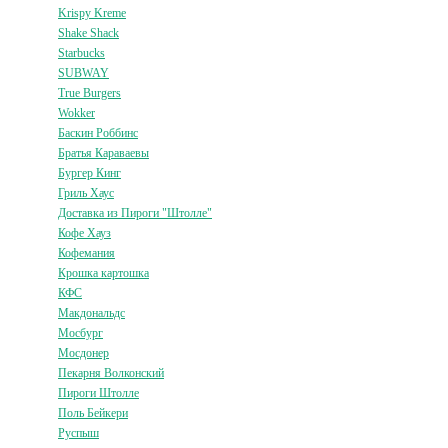
Krispy Kreme
Shake Shack
Starbucks
SUBWAY
True Burgers
Wokker
Баскин Роббинс
Братья Караваевы
Бургер Кинг
Гриль Хаус
Доставка из Пироги "Штолле"
Кофе Хауз
Кофемания
Крошка картошка
КФС
Макдональдс
Мосбург
Мосдонер
Пекарня Волконский
Пироги Штолле
Поль Бейкери
Руспыш