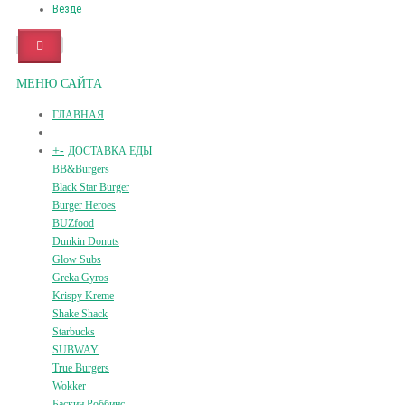
Везде
МЕНЮ САЙТА
ГЛАВНАЯ
+
-
ДОСТАВКА ЕДЫ
BB&Burgers
Black Star Burger
Burger Heroes
BUZfood
Dunkin Donuts
Glow Subs
Greka Gyros
Krispy Kreme
Shake Shack
Starbucks
SUBWAY
True Burgers
Wokker
Баскин Роббинс