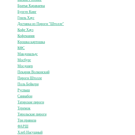
Братья Караваевы
Бургер Кинг
Гриль Хаус
Доставка из Пироги "Штолле"
Кофе Хауз
Кофемания
Крошка картошка
КФС
Макдональдс
Мосбург
Мосдонер
Пекарня Волконский
Пироги Штолле
Поль Бейкери
Руспыш
Синнабон
Татарские пироги
Теремок
Тирольские пироги
Три правила
ФАРШ
Хлеб Насущный