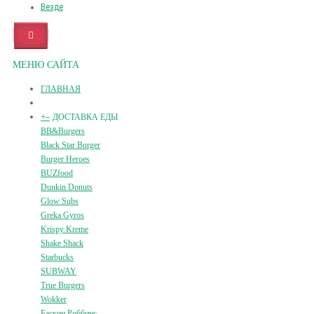
Везде
МЕНЮ САЙТА
ГЛАВНАЯ
+
-
ДОСТАВКА ЕДЫ
BB&Burgers
Black Star Burger
Burger Heroes
BUZfood
Dunkin Donuts
Glow Subs
Greka Gyros
Krispy Kreme
Shake Shack
Starbucks
SUBWAY
True Burgers
Wokker
Баскин Роббинс