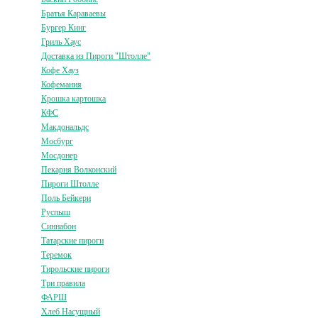
Братья Караваевы
Бургер Кинг
Гриль Хаус
Доставка из Пироги "Штолле"
Кофе Хауз
Кофемания
Крошка картошка
КФС
Макдональдс
Мосбург
Мосдонер
Пекарня Волконский
Пироги Штолле
Поль Бейкери
Руспыш
Синнабон
Татарские пироги
Теремок
Тирольские пироги
Три правила
ФАРШ
Хлеб Насущный