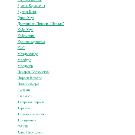
Братья Караваевы
Бургер Кинг
Гриль Хаус
Доставка из Пироги "Штолле"
Кофе Хауз
Кофемания
Крошка картошка
КФС
Макдональдс
Мосбург
Мосдонер
Пекарня Волконский
Пироги Штолле
Поль Бейкери
Руспыш
Синнабон
Татарские пироги
Теремок
Тирольские пироги
Три правила
ФАРШ
Хлеб Насущный