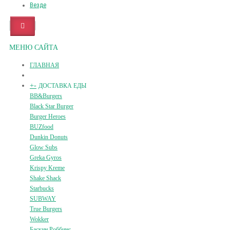
Везде
МЕНЮ САЙТА
ГЛАВНАЯ
+
-
ДОСТАВКА ЕДЫ
BB&Burgers
Black Star Burger
Burger Heroes
BUZfood
Dunkin Donuts
Glow Subs
Greka Gyros
Krispy Kreme
Shake Shack
Starbucks
SUBWAY
True Burgers
Wokker
Баскин Роббинс