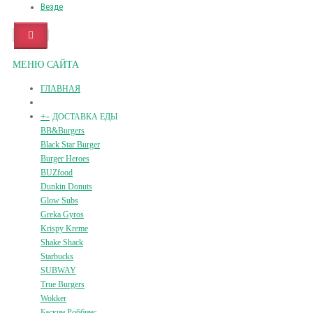
Везде
МЕНЮ САЙТА
ГЛАВНАЯ
+
-
ДОСТАВКА ЕДЫ
BB&Burgers
Black Star Burger
Burger Heroes
BUZfood
Dunkin Donuts
Glow Subs
Greka Gyros
Krispy Kreme
Shake Shack
Starbucks
SUBWAY
True Burgers
Wokker
Баскин Роббинс