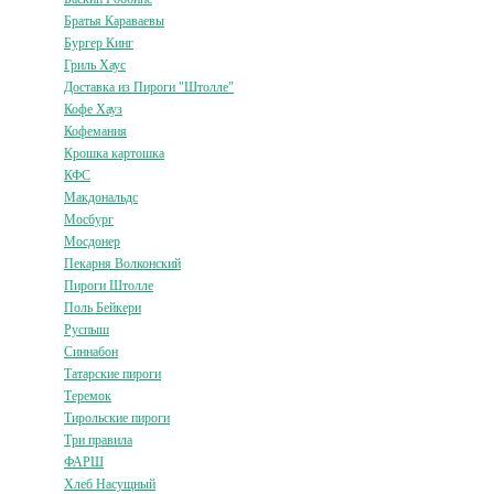
Братья Караваевы
Бургер Кинг
Гриль Хаус
Доставка из Пироги "Штолле"
Кофе Хауз
Кофемания
Крошка картошка
КФС
Макдональдс
Мосбург
Мосдонер
Пекарня Волконский
Пироги Штолле
Поль Бейкери
Руспыш
Синнабон
Татарские пироги
Теремок
Тирольские пироги
Три правила
ФАРШ
Хлеб Насущный