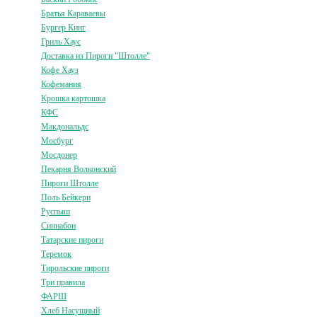
Братья Караваевы
Бургер Кинг
Гриль Хаус
Доставка из Пироги "Штолле"
Кофе Хауз
Кофемания
Крошка картошка
КФС
Макдональдс
Мосбург
Мосдонер
Пекарня Волконский
Пироги Штолле
Поль Бейкери
Руспыш
Синнабон
Татарские пироги
Теремок
Тирольские пироги
Три правила
ФАРШ
Хлеб Насущный