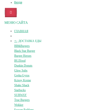
Везде
МЕНЮ САЙТА
ГЛАВНАЯ
+
-
ДОСТАВКА ЕДЫ
BB&Burgers
Black Star Burger
Burger Heroes
BUZfood
Dunkin Donuts
Glow Subs
Greka Gyros
Krispy Kreme
Shake Shack
Starbucks
SUBWAY
True Burgers
Wokker
Баскин Роббинс