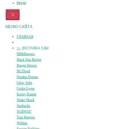
Везде
МЕНЮ САЙТА
ГЛАВНАЯ
+
-
ДОСТАВКА ЕДЫ
BB&Burgers
Black Star Burger
Burger Heroes
BUZfood
Dunkin Donuts
Glow Subs
Greka Gyros
Krispy Kreme
Shake Shack
Starbucks
SUBWAY
True Burgers
Wokker
Баскин Роббинс