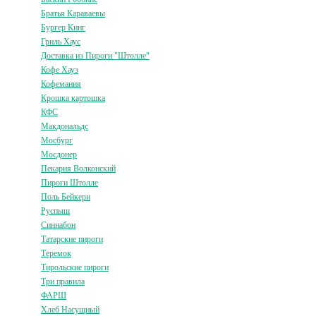
Братья Караваевы
Бургер Кинг
Гриль Хаус
Доставка из Пироги "Штолле"
Кофе Хауз
Кофемания
Крошка картошка
КФС
Макдональдс
Мосбург
Мосдонер
Пекарня Волконский
Пироги Штолле
Поль Бейкери
Руспыш
Синнабон
Татарские пироги
Теремок
Тирольские пироги
Три правила
ФАРШ
Хлеб Насущный