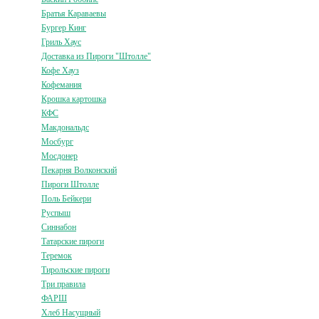
Братья Караваевы
Бургер Кинг
Гриль Хаус
Доставка из Пироги "Штолле"
Кофе Хауз
Кофемания
Крошка картошка
КФС
Макдональдс
Мосбург
Мосдонер
Пекарня Волконский
Пироги Штолле
Поль Бейкери
Руспыш
Синнабон
Татарские пироги
Теремок
Тирольские пироги
Три правила
ФАРШ
Хлеб Насущный