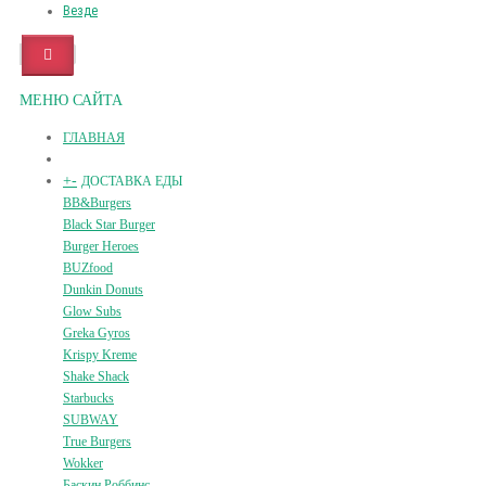
Везде
МЕНЮ САЙТА
ГЛАВНАЯ
+
-
ДОСТАВКА ЕДЫ
BB&Burgers
Black Star Burger
Burger Heroes
BUZfood
Dunkin Donuts
Glow Subs
Greka Gyros
Krispy Kreme
Shake Shack
Starbucks
SUBWAY
True Burgers
Wokker
Баскин Роббинс