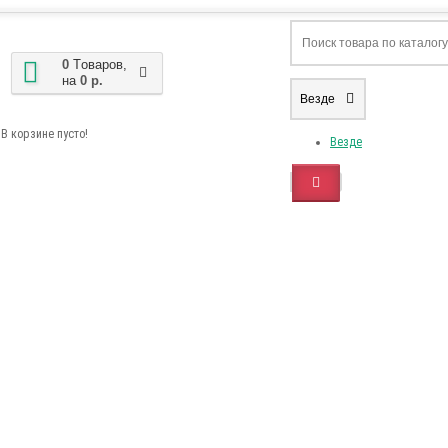
0
Tоваров,
на
0 р.
Везде
В корзине пусто!
Везде