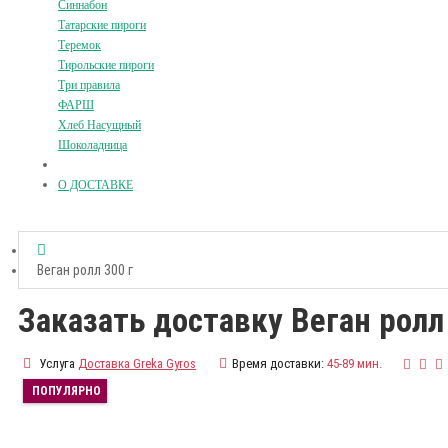
Синнабон
Татарские пироги
Теремок
Тирольские пироги
Три правила
ФАРШ
Хлеб Насущный
Шоколадница
О ДОСТАВКЕ
Веган ролл 300 г
Заказать доставку Веган ролл
Услуга
Доставка Greka Gyros
Время доставки:
45-89 мин.
ПОПУЛЯРНО