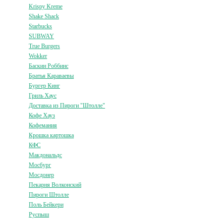
Krispy Kreme
Shake Shack
Starbucks
SUBWAY
True Burgers
Wokker
Баскин Роббинс
Братья Караваевы
Бургер Кинг
Гриль Хаус
Доставка из Пироги "Штолле"
Кофе Хауз
Кофемания
Крошка картошка
КФС
Макдональдс
Мосбург
Мосдонер
Пекарня Волконский
Пироги Штолле
Поль Бейкери
Руспыш