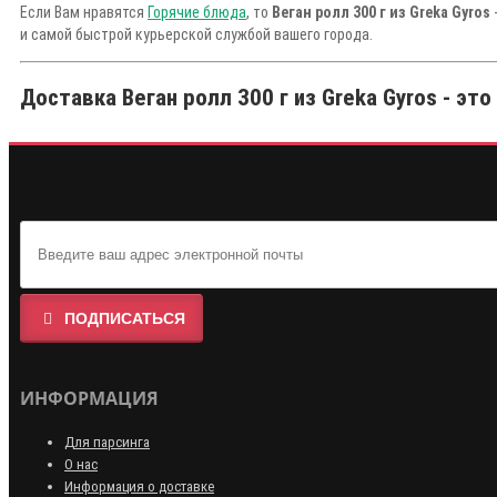
Если Вам нравятся
Горячие блюда
, то
Веган ролл 300 г из Greka Gyros
и самой быстрой курьерской службой вашего города.
Доставка Веган ролл 300 г из Greka Gyros - это
ПОДПИСАТЬСЯ
ИНФОРМАЦИЯ
Для парсинга
О нас
Информация о доставке