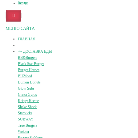
Везде
МЕНЮ САЙТА
ГЛАВНАЯ
+
-
ДОСТАВКА ЕДЫ
BB&Burgers
Black Star Burger
Burger Heroes
BUZfood
Dunkin Donuts
Glow Subs
Greka Gyros
Krispy Kreme
Shake Shack
Starbucks
SUBWAY
True Burgers
Wokker
Баскин Роббинс