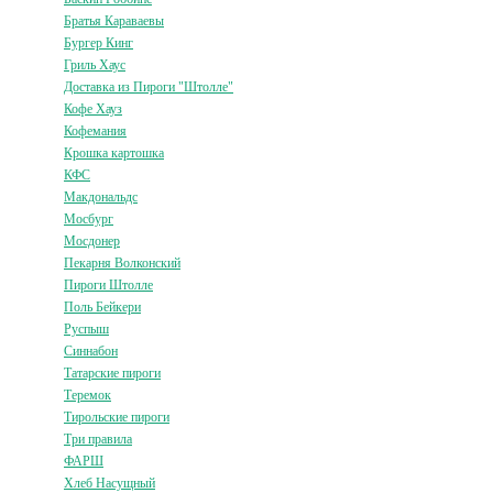
Братья Караваевы
Бургер Кинг
Гриль Хаус
Доставка из Пироги "Штолле"
Кофе Хауз
Кофемания
Крошка картошка
КФС
Макдональдс
Мосбург
Мосдонер
Пекарня Волконский
Пироги Штолле
Поль Бейкери
Руспыш
Синнабон
Татарские пироги
Теремок
Тирольские пироги
Три правила
ФАРШ
Хлеб Насущный