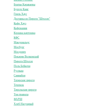
Братья Караваевы
Бургер Кинг
Гриль Хаус
Доставка из Пироги "Штолле"
Кофе Хауз
Кофемания
Крошка картошка
КФС
Макдональдс
Мосбург
Мосдонер
Пекарня Волконский
Пироги Штолле
Поль Бейкери
Руспыш
Синнабон
Татарские пироги
Теремок
Тирольские пироги
Три правила
ФАРШ
Хлеб Насущный