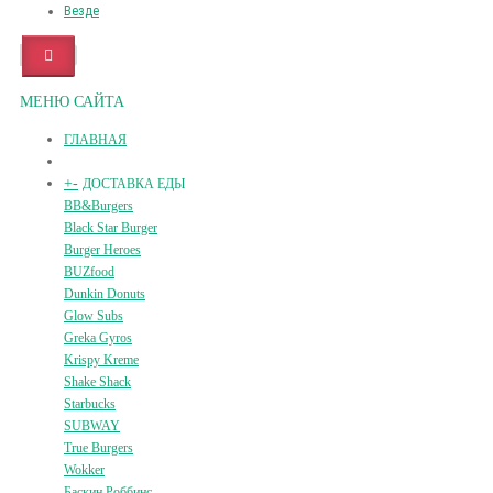
Везде
МЕНЮ САЙТА
ГЛАВНАЯ
+
-
ДОСТАВКА ЕДЫ
BB&Burgers
Black Star Burger
Burger Heroes
BUZfood
Dunkin Donuts
Glow Subs
Greka Gyros
Krispy Kreme
Shake Shack
Starbucks
SUBWAY
True Burgers
Wokker
Баскин Роббинс