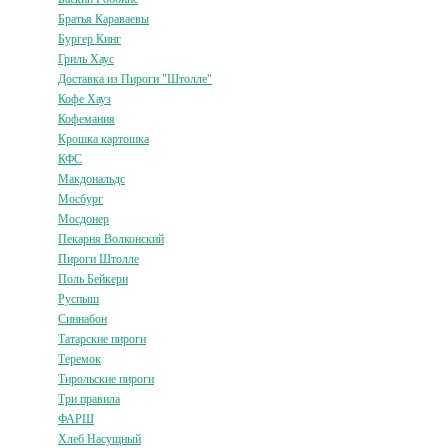
Братья Караваевы
Бургер Кинг
Гриль Хаус
Доставка из Пироги "Штолле"
Кофе Хауз
Кофемания
Крошка картошка
КФС
Макдональдс
Мосбург
Мосдонер
Пекарня Волконский
Пироги Штолле
Поль Бейкери
Руспыш
Синнабон
Татарские пироги
Теремок
Тирольские пироги
Три правила
ФАРШ
Хлеб Насущный