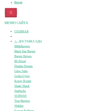
Везде
МЕНЮ САЙТА
ГЛАВНАЯ
+
-
ДОСТАВКА ЕДЫ
BB&Burgers
Black Star Burger
Burger Heroes
BUZfood
Dunkin Donuts
Glow Subs
Greka Gyros
Krispy Kreme
Shake Shack
Starbucks
SUBWAY
True Burgers
Wokker
Баскин Роббинс