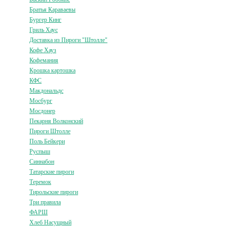
Братья Караваевы
Бургер Кинг
Гриль Хаус
Доставка из Пироги "Штолле"
Кофе Хауз
Кофемания
Крошка картошка
КФС
Макдональдс
Мосбург
Мосдонер
Пекарня Волконский
Пироги Штолле
Поль Бейкери
Руспыш
Синнабон
Татарские пироги
Теремок
Тирольские пироги
Три правила
ФАРШ
Хлеб Насущный