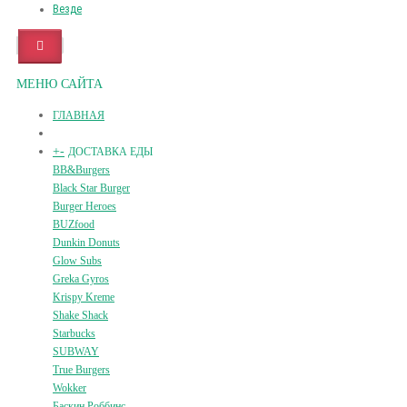
Везде
МЕНЮ САЙТА
ГЛАВНАЯ
+
-
ДОСТАВКА ЕДЫ
BB&Burgers
Black Star Burger
Burger Heroes
BUZfood
Dunkin Donuts
Glow Subs
Greka Gyros
Krispy Kreme
Shake Shack
Starbucks
SUBWAY
True Burgers
Wokker
Баскин Роббинс