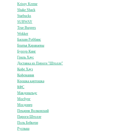
Krispy Kreme
Shake Shack
Starbucks
SUBWAY
True Burgers
Wokker
Баскин Роббинс
Братья Караваевы
Бургер Кинг
Гриль Хаус
Доставка из Пироги "Штолле"
Кофе Хауз
Кофемания
Крошка картошка
КФС
Макдональдс
Мосбург
Мосдонер
Пекарня Волконский
Пироги Штолле
Поль Бейкери
Руспыш