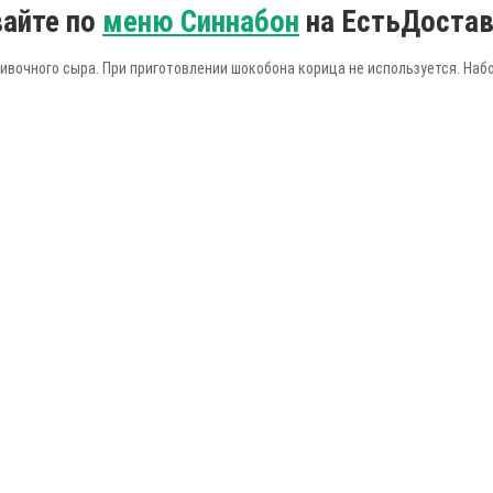
вайте по
меню Синнабон
на ЕстьДостав
ивочного сыра. При приготовлении шокобона корица не используется. Наб