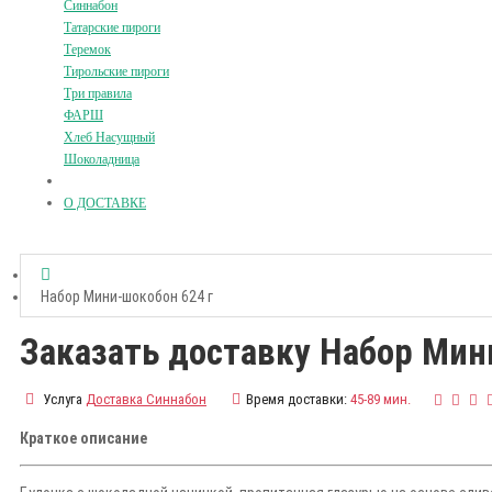
Синнабон
Татарские пироги
Теремок
Тирольские пироги
Три правила
ФАРШ
Хлеб Насущный
Шоколадница
О ДОСТАВКЕ
Набор Мини-шокобон 624 г
Заказать доставку Набор Мин
Услуга
Доставка Синнабон
Время доставки:
45-89 мин.
Краткое описание