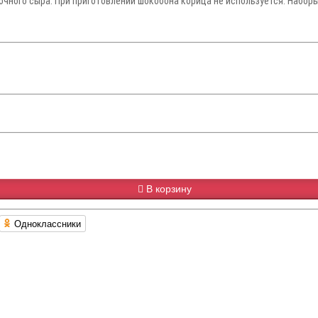
чного сыра. При приготовлении шокобона корица не используется. Наборы
В корзину
Одноклассники