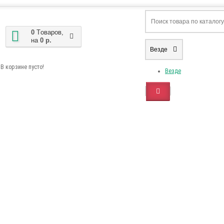
0
Tоваров,
на
0 р.
Везде
В корзине пусто!
Везде