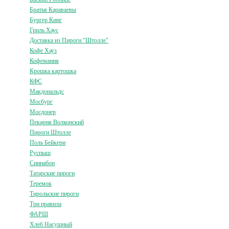
Братья Караваевы
Бургер Кинг
Гриль Хаус
Доставка из Пироги "Штолле"
Кофе Хауз
Кофемания
Крошка картошка
КФС
Макдональдс
Мосбург
Мосдонер
Пекарня Волконский
Пироги Штолле
Поль Бейкери
Руспыш
Синнабон
Татарские пироги
Теремок
Тирольские пироги
Три правила
ФАРШ
Хлеб Насущный