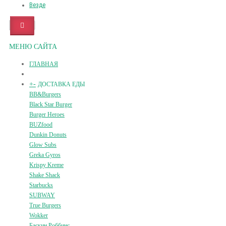
Везде
МЕНЮ САЙТА
ГЛАВНАЯ
+
-
ДОСТАВКА ЕДЫ
BB&Burgers
Black Star Burger
Burger Heroes
BUZfood
Dunkin Donuts
Glow Subs
Greka Gyros
Krispy Kreme
Shake Shack
Starbucks
SUBWAY
True Burgers
Wokker
Баскин Роббинс