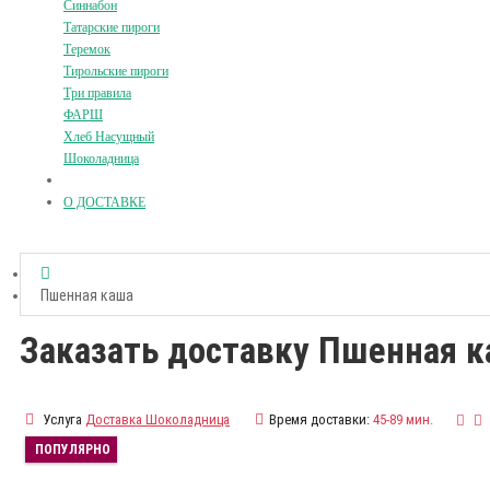
Синнабон
Татарские пироги
Теремок
Тирольские пироги
Три правила
ФАРШ
Хлеб Насущный
Шоколадница
О ДОСТАВКЕ
Пшенная каша
Заказать доставку Пшенная 
Услуга
Доставка Шоколадница
Время доставки:
45-89 мин.
ПОПУЛЯРНО