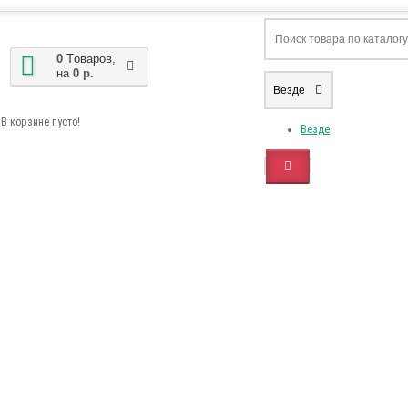
0
Tоваров,
на
0 р.
Везде
В корзине пусто!
Везде