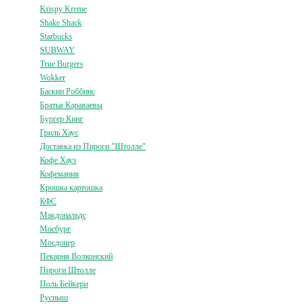
Krispy Kreme
Shake Shack
Starbucks
SUBWAY
True Burgers
Wokker
Баскин Роббинс
Братья Караваевы
Бургер Кинг
Гриль Хаус
Доставка из Пироги "Штолле"
Кофе Хауз
Кофемания
Крошка картошка
КФС
Макдональдс
Мосбург
Мосдонер
Пекарня Волконский
Пироги Штолле
Поль Бейкери
Руспыш