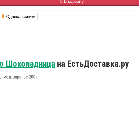
В корзину
Одноклассники
ю Шоколадница
на ЕстьДоставка.ру
, мед, варенье 200 г