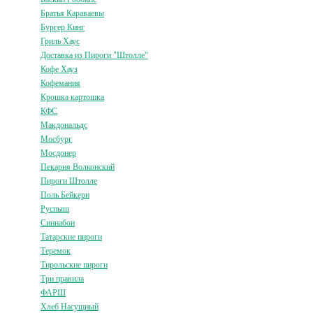
Братья Караваевы
Бургер Кинг
Гриль Хаус
Доставка из Пироги "Штолле"
Кофе Хауз
Кофемания
Крошка картошка
КФС
Макдональдс
Мосбург
Мосдонер
Пекарня Волконский
Пироги Штолле
Поль Бейкери
Руспыш
Синнабон
Татарские пироги
Теремок
Тирольские пироги
Три правила
ФАРШ
Хлеб Насущный