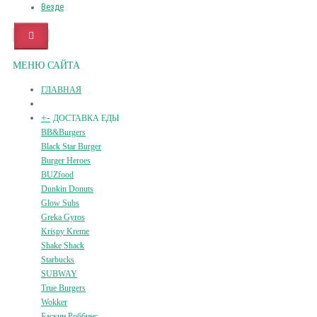
Везде
МЕНЮ САЙТА
ГЛАВНАЯ
+
-
ДОСТАВКА ЕДЫ
BB&Burgers
Black Star Burger
Burger Heroes
BUZfood
Dunkin Donuts
Glow Subs
Greka Gyros
Krispy Kreme
Shake Shack
Starbucks
SUBWAY
True Burgers
Wokker
Баскин Роббинс