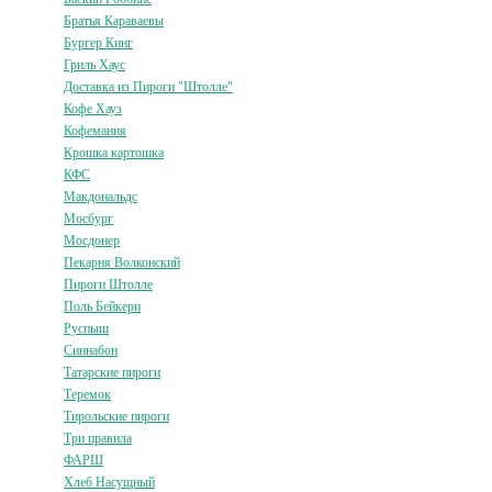
Братья Караваевы
Бургер Кинг
Гриль Хаус
Доставка из Пироги "Штолле"
Кофе Хауз
Кофемания
Крошка картошка
КФС
Макдональдс
Мосбург
Мосдонер
Пекарня Волконский
Пироги Штолле
Поль Бейкери
Руспыш
Синнабон
Татарские пироги
Теремок
Тирольские пироги
Три правила
ФАРШ
Хлеб Насущный