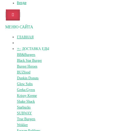
Везде
МЕНЮ САЙТА
ГЛАВНАЯ
+
-
ДОСТАВКА ЕДЫ
BB&Burgers
Black Star Burger
Burger Heroes
BUZfood
Dunkin Donuts
Glow Subs
Greka Gyros
Krispy Kreme
Shake Shack
Starbucks
SUBWAY
True Burgers
Wokker
Баскин Роббинс