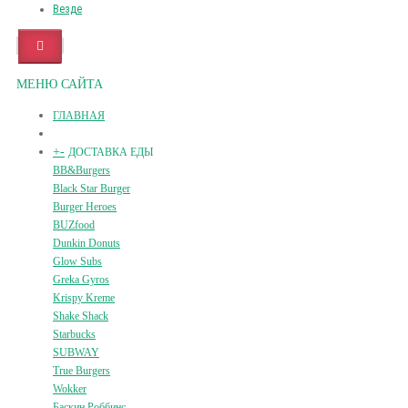
Везде
МЕНЮ САЙТА
ГЛАВНАЯ
+
-
ДОСТАВКА ЕДЫ
BB&Burgers
Black Star Burger
Burger Heroes
BUZfood
Dunkin Donuts
Glow Subs
Greka Gyros
Krispy Kreme
Shake Shack
Starbucks
SUBWAY
True Burgers
Wokker
Баскин Роббинс