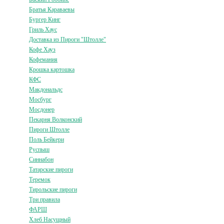
Братья Караваевы
Бургер Кинг
Гриль Хаус
Доставка из Пироги "Штолле"
Кофе Хауз
Кофемания
Крошка картошка
КФС
Макдональдс
Мосбург
Мосдонер
Пекарня Волконский
Пироги Штолле
Поль Бейкери
Руспыш
Синнабон
Татарские пироги
Теремок
Тирольские пироги
Три правила
ФАРШ
Хлеб Насущный