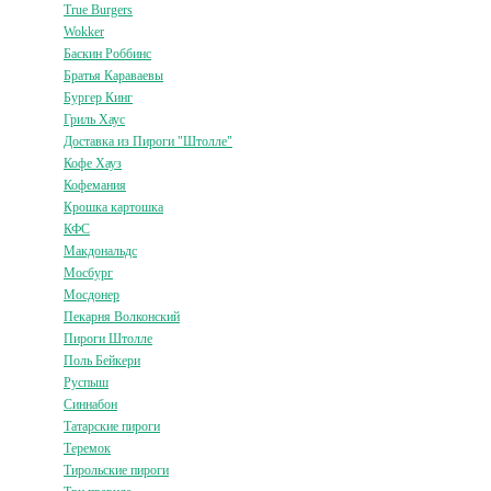
True Burgers
Wokker
Баскин Роббинс
Братья Караваевы
Бургер Кинг
Гриль Хаус
Доставка из Пироги "Штолле"
Кофе Хауз
Кофемания
Крошка картошка
КФС
Макдональдс
Мосбург
Мосдонер
Пекарня Волконский
Пироги Штолле
Поль Бейкери
Руспыш
Синнабон
Татарские пироги
Теремок
Тирольские пироги