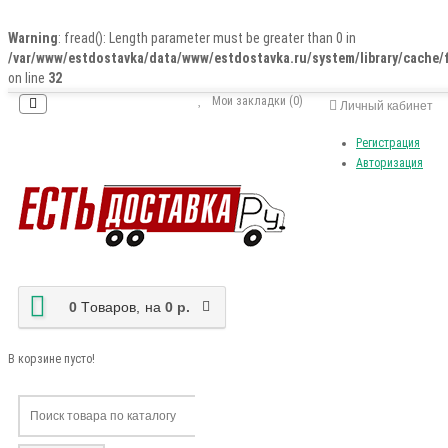
Warning
: fread(): Length parameter must be greater than 0 in
/var/www/estdostavka/data/www/estdostavka.ru/system/library/cache/f
on line
32
Мои закладки (0)
Личный кабинет
Регистрация
Авторизация
0
Tоваров,
на
0 р.
В корзине пусто!