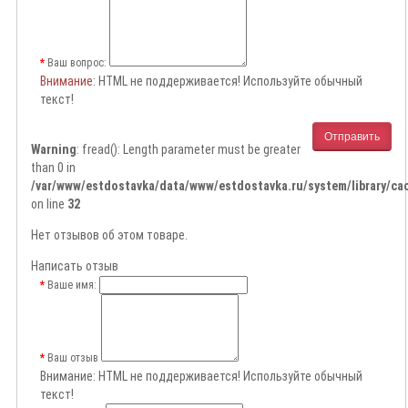
Ваш вопрос:
Внимание
: HTML не поддерживается! Используйте обычный
текст!
Отправить
Warning
: fread(): Length parameter must be greater
than 0 in
/var/www/estdostavka/data/www/estdostavka.ru/system/library/cac
on line
32
Нет отзывов об этом товаре.
Написать отзыв
Ваше имя:
Ваш отзыв
Внимание:
HTML не поддерживается! Используйте обычный
текст!