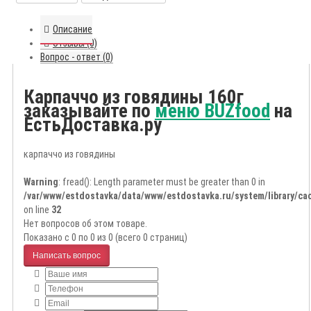
Описание
Отзывы (0)
Вопрос - ответ (0)
Карпаччо из говядины 160г
заказывайте по
меню BUZfood
на
ЕстьДоставка.ру
карпаччо из говядины
Warning
: fread(): Length parameter must be greater than 0 in
/var/www/estdostavka/data/www/estdostavka.ru/system/library/cac
on line
32
Нет вопросов об этом товаре.
Показано с 0 по 0 из 0 (всего 0 страниц)
Написать вопрос