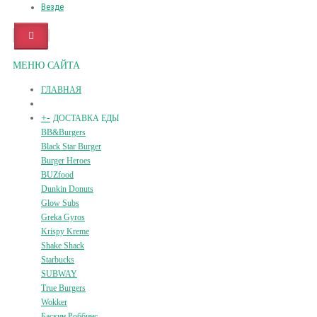
Везде
МЕНЮ САЙТА
ГЛАВНАЯ
+
-
ДОСТАВКА ЕДЫ
BB&Burgers
Black Star Burger
Burger Heroes
BUZfood
Dunkin Donuts
Glow Subs
Greka Gyros
Krispy Kreme
Shake Shack
Starbucks
SUBWAY
True Burgers
Wokker
Баскин Роббинс