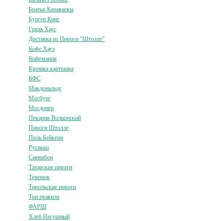
Братья Караваевы
Бургер Кинг
Гриль Хаус
Доставка из Пироги "Штолле"
Кофе Хауз
Кофемания
Крошка картошка
КФС
Макдональдс
Мосбург
Мосдонер
Пекарня Волконский
Пироги Штолле
Поль Бейкери
Руспыш
Синнабон
Татарские пироги
Теремок
Тирольские пироги
Три правила
ФАРШ
Хлеб Насущный