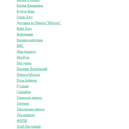
Братья Караваевы
Бургер Кинг
Гриль Хаус
Доставка из Пироги "Штолле"
Кофе Хауз
Кофемания
Крошка картошка
КФС
Макдональдс
Мосбург
Мосдонер
Пекарня Волконский
Пироги Штолле
Поль Бейкери
Руспыш
Синнабон
Татарские пироги
Теремок
Тирольские пироги
Три правила
ФАРШ
Хлеб Насущный