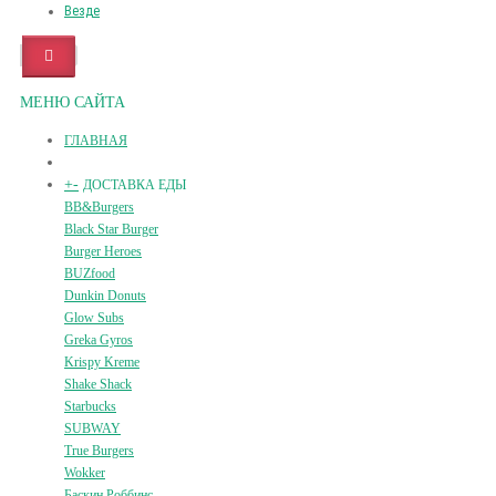
Везде
МЕНЮ САЙТА
ГЛАВНАЯ
+
-
ДОСТАВКА ЕДЫ
BB&Burgers
Black Star Burger
Burger Heroes
BUZfood
Dunkin Donuts
Glow Subs
Greka Gyros
Krispy Kreme
Shake Shack
Starbucks
SUBWAY
True Burgers
Wokker
Баскин Роббинс