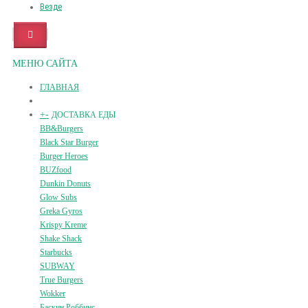
Везде
МЕНЮ САЙТА
ГЛАВНАЯ
+
-
ДОСТАВКА ЕДЫ
BB&Burgers
Black Star Burger
Burger Heroes
BUZfood
Dunkin Donuts
Glow Subs
Greka Gyros
Krispy Kreme
Shake Shack
Starbucks
SUBWAY
True Burgers
Wokker
Баскин Роббинс