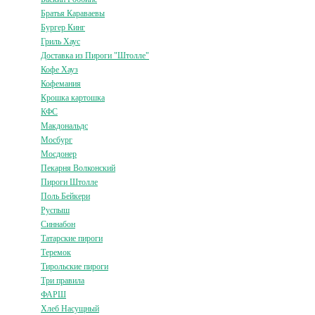
Братья Караваевы
Бургер Кинг
Гриль Хаус
Доставка из Пироги "Штолле"
Кофе Хауз
Кофемания
Крошка картошка
КФС
Макдональдс
Мосбург
Мосдонер
Пекарня Волконский
Пироги Штолле
Поль Бейкери
Руспыш
Синнабон
Татарские пироги
Теремок
Тирольские пироги
Три правила
ФАРШ
Хлеб Насущный