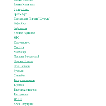
Братья Караваевы
Бургер Кинг
Гриль Хаус
Доставка из Пироги "Штолле"
Кофе Хауз
Кофемания
Крошка картошка
КФС
Макдональдс
Мосбург
Мосдонер
Пекарня Волконский
Пироги Штолле
Поль Бейкери
Руспыш
Синнабон
Татарские пироги
Теремок
Тирольские пироги
Три правила
ФАРШ
Хлеб Насущный