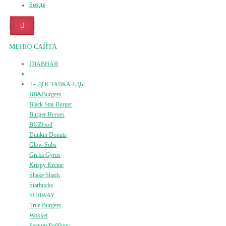
Везде
МЕНЮ САЙТА
ГЛАВНАЯ
+
-
ДОСТАВКА ЕДЫ
BB&Burgers
Black Star Burger
Burger Heroes
BUZfood
Dunkin Donuts
Glow Subs
Greka Gyros
Krispy Kreme
Shake Shack
Starbucks
SUBWAY
True Burgers
Wokker
Баскин Роббинс