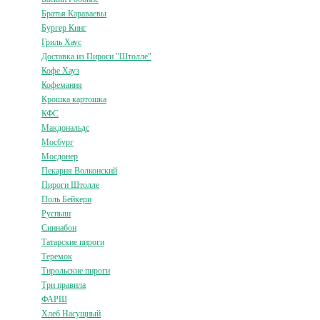
Братья Караваевы
Бургер Кинг
Гриль Хаус
Доставка из Пироги "Штолле"
Кофе Хауз
Кофемания
Крошка картошка
КФС
Макдональдс
Мосбург
Мосдонер
Пекарня Волконский
Пироги Штолле
Поль Бейкери
Руспыш
Синнабон
Татарские пироги
Теремок
Тирольские пироги
Три правила
ФАРШ
Хлеб Насущный