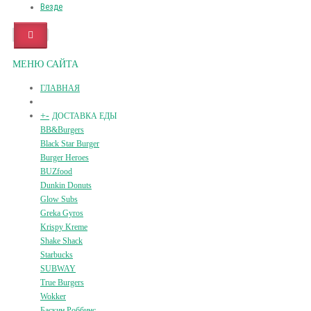
Везде
МЕНЮ САЙТА
ГЛАВНАЯ
+
-
ДОСТАВКА ЕДЫ
BB&Burgers
Black Star Burger
Burger Heroes
BUZfood
Dunkin Donuts
Glow Subs
Greka Gyros
Krispy Kreme
Shake Shack
Starbucks
SUBWAY
True Burgers
Wokker
Баскин Роббинс