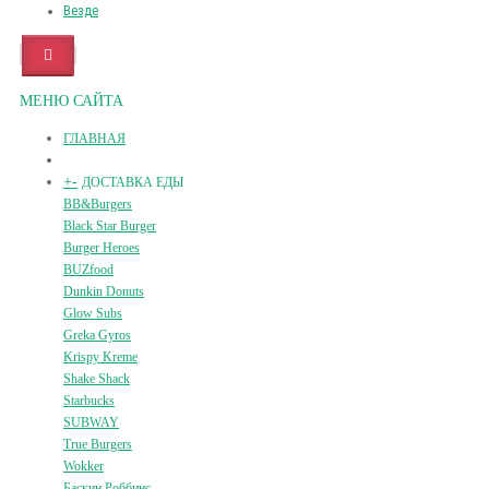
Везде
МЕНЮ САЙТА
ГЛАВНАЯ
+
-
ДОСТАВКА ЕДЫ
BB&Burgers
Black Star Burger
Burger Heroes
BUZfood
Dunkin Donuts
Glow Subs
Greka Gyros
Krispy Kreme
Shake Shack
Starbucks
SUBWAY
True Burgers
Wokker
Баскин Роббинс