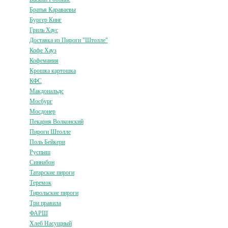
Братья Караваевы
Бургер Кинг
Гриль Хаус
Доставка из Пироги "Штолле"
Кофе Хауз
Кофемания
Крошка картошка
КФС
Макдональдс
Мосбург
Мосдонер
Пекарня Волконский
Пироги Штолле
Поль Бейкери
Руспыш
Синнабон
Татарские пироги
Теремок
Тирольские пироги
Три правила
ФАРШ
Хлеб Насущный