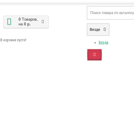
0
Tоваров,
на
0 р.
Везде
В корзине пусто!
Везде