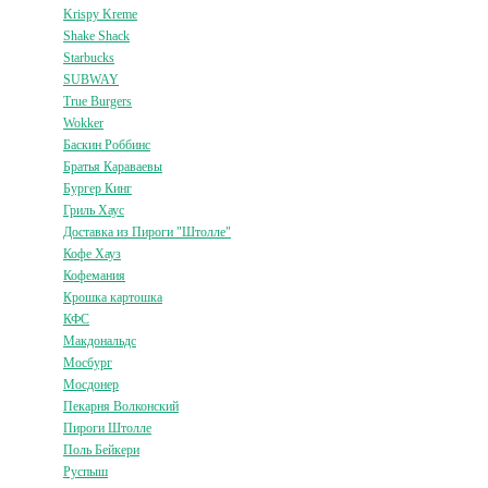
Krispy Kreme
Shake Shack
Starbucks
SUBWAY
True Burgers
Wokker
Баскин Роббинс
Братья Караваевы
Бургер Кинг
Гриль Хаус
Доставка из Пироги "Штолле"
Кофе Хауз
Кофемания
Крошка картошка
КФС
Макдональдс
Мосбург
Мосдонер
Пекарня Волконский
Пироги Штолле
Поль Бейкери
Руспыш