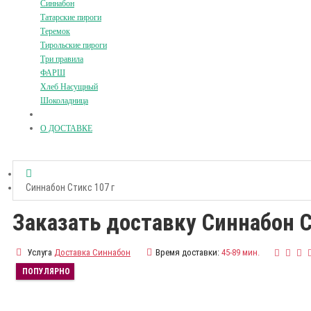
Синнабон
Татарские пироги
Теремок
Тирольские пироги
Три правила
ФАРШ
Хлеб Насущный
Шоколадница
О ДОСТАВКЕ
Синнабон Стикс 107 г
Заказать доставку Синнабон С
Услуга
Доставка Синнабон
Время доставки:
45-89 мин.
ПОПУЛЯРНО