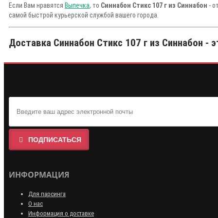
Если Вам нравятся
Выпечка
, то
Синнабон Стикс 107 г из Синнабон
- о
самой быстрой курьерской службой вашего города.
Доставка Синнабон Стикс 107 г из Синнабон - э
ПОДПИСАТЬСЯ
ИНФОРМАЦИЯ
Для парсинга
О нас
Информация о доставке